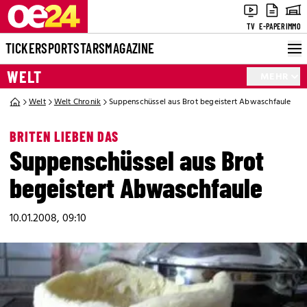
TV
E-PAPER
IMMO
TICKER
SPORT
STARS
MAGAZINE
WELT
MEHR
Welt
Welt Chronik
Suppenschüssel aus Brot begeistert Abwaschfaule
BRITEN LIEBEN DAS
Suppenschüssel aus Brot
begeistert Abwaschfaule
10.01.2008, 09:10