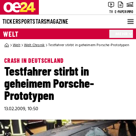
TV
E-PAPER
IMMO
TICKER
SPORT
STARS
MAGAZINE
WELT
MEHR
Welt
Welt Chronik
Testfahrer stirbt in geheimem Porsche-Prototypen
CRASH IN DEUTSCHLAND
Testfahrer stirbt in
geheimem Porsche-
Prototypen
13.02.2009, 10:50