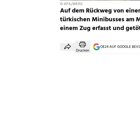
© APA/WEISS
Auf dem Rückweg von einer H
türkischen Minibusses am 
einem Zug erfasst und getö
OE24 AUF GOOGLE BE
Drucken