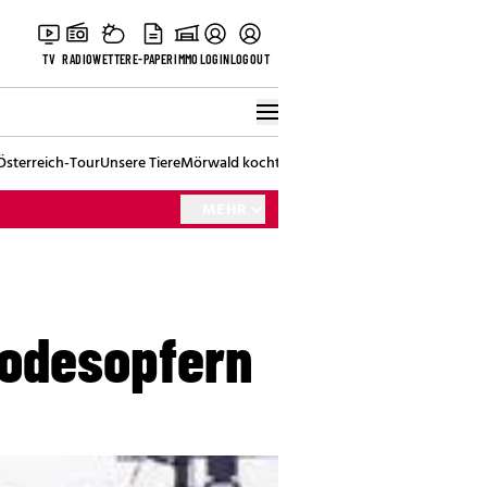
TV
RADIO
WETTER
E-PAPER
IMMO
LOGIN
LOGOUT
Österreich-Tour
Unsere Tiere
Mörwald kocht
Stark in den Tag
Best of Vienna
MEHR
Todesopfern