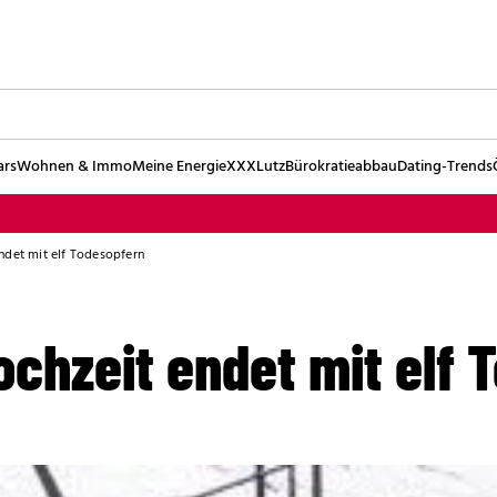
ars
Wohnen & Immo
Meine Energie
XXXLutz
Bürokratieabbau
Dating-Trends
ndet mit elf Todesopfern
chzeit endet mit elf 