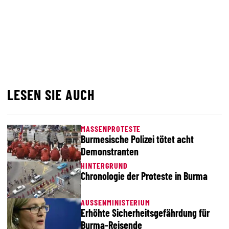
LESEN SIE AUCH
MASSENPROTESTE
Burmesische Polizei tötet acht
Demonstranten
HINTERGRUND
Chronologie der Proteste in Burma
AUSSENMINISTERIUM
Erhöhte Sicherheitsgefährdung für
Burma-Reisende