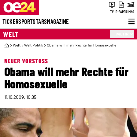
TV
E-PAPER
IMMO
TICKER
SPORT
STARS
MAGAZINE
WELT
MEHR
Welt
Welt Politik
Obama will mehr Rechte für Homosexuelle
NEUER VORSTOSS
Obama will mehr Rechte für
Homosexuelle
11.10.2009, 10:35