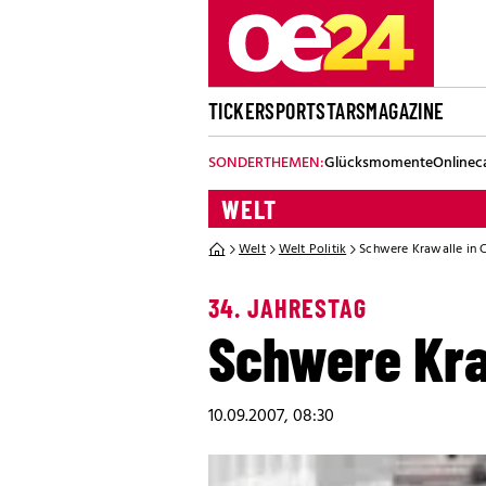
TICKER
SPORT
STARS
MAGAZINE
SONDERTHEMEN:
Glücksmomente
Onlinec
WELT
Welt
Welt Politik
Schwere Krawalle in C
34. JAHRESTAG
Schwere Kraw
10.09.2007, 08:30