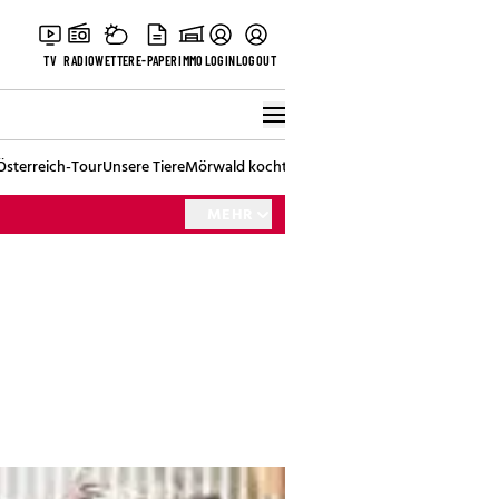
TV
RADIO
WETTER
E-PAPER
IMMO
LOGIN
LOGOUT
Österreich-Tour
Unsere Tiere
Mörwald kocht
Stark in den Tag
Best of Vienna
MEHR