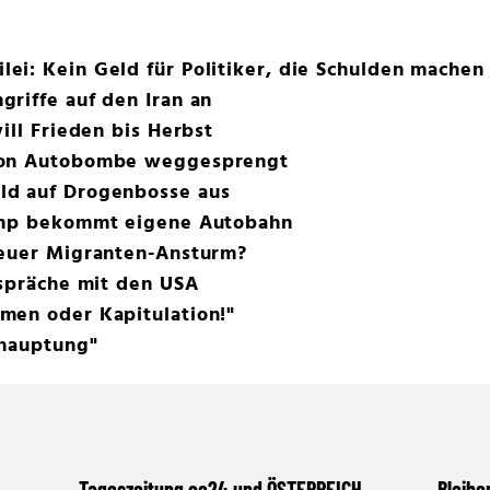
i: Kein Geld für Politiker, die Schulden machen
riffe auf den Iran an
ill Frieden bis Herbst
von Autobombe weggesprengt
ld auf Drogenbosse aus
rump bekommt eigene Autobahn
neuer Migranten-Ansturm?
espräche mit den USA
men oder Kapitulation!"
thauptung"
Tageszeitung oe24 und ÖSTERREICH
Bleibe