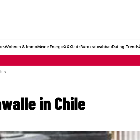
ars
Wohnen & Immo
Meine Energie
XXXLutz
Bürokratieabbau
Dating-Trends
hile
alle in Chile