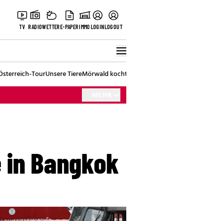
TV
RADIO
WETTER
E-PAPER
IMMO
LOGIN
LOGOUT
Österreich-Tour
Unsere Tiere
Mörwald kocht
Stark in den Tag
Best of Vienna
MEHR
 in Bangkok