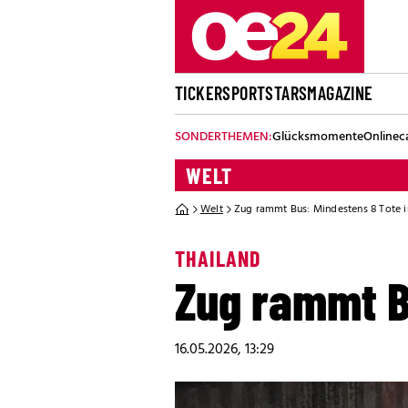
TICKER
SPORT
STARS
MAGAZINE
SONDERTHEMEN:
Glücksmomente
Onlinec
WELT
Welt
Zug rammt Bus: Mindestens 8 Tote 
THAILAND
Zug rammt B
16.05.2026, 13:29