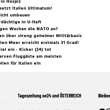
 in Hospiz
setzt Italien Ultimatum!
nicht umbauen
rdächtige in U-Haft
nigen Wochen die NATO an?
en über streng geheimer Militärbasis
ien-Meer erreicht erstmals 31 Grad!
iel ein - Kicker (24) tot
erven Fluggäste am meisten
len für Italien ein
Tageszeitung oe24 und ÖSTERREICH
Bleibe