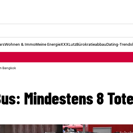
ars
Wohnen & Immo
Meine Energie
XXXLutz
Bürokratieabbau
Dating-Trends
in Bangkok
us: Mindestens 8 Tote