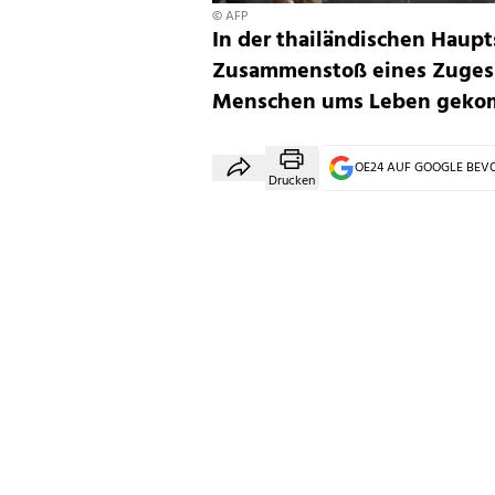
© AFP
In der thailändischen Haup
Zusammenstoß eines Zuges 
Menschen ums Leben geko
OE24 AUF GOOGLE BE
Drucken