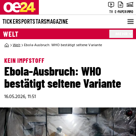
TV
E-PAPER
IMMO
TICKER
SPORT
STARS
MAGAZINE
WELT
MEHR
Welt
Ebola-Ausbruch: WHO bestätigt seltene Variante
KEIN IMPFSTOFF
Ebola-Ausbruch: WHO
bestätigt seltene Variante
16.05.2026, 11:51