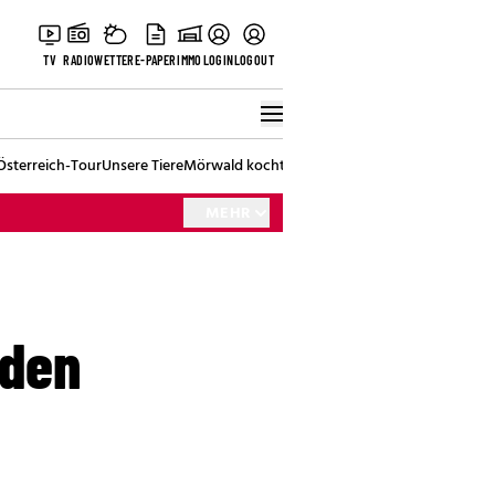
TV
RADIO
WETTER
E-PAPER
IMMO
LOGIN
LOGOUT
Österreich-Tour
Unsere Tiere
Mörwald kocht
Stark in den Tag
Best of Vienna
MEHR
 den