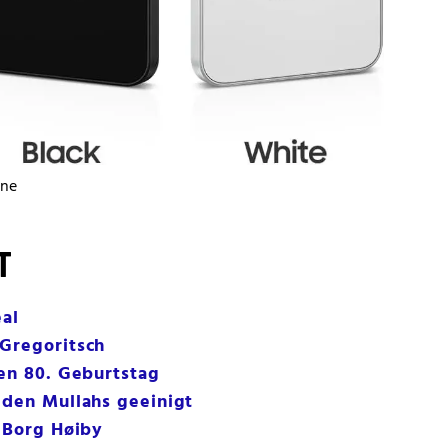
one
T
eal
 Gregoritsch
nen 80. Geburtstag
 den Mullahs geeinigt
s Borg Høiby