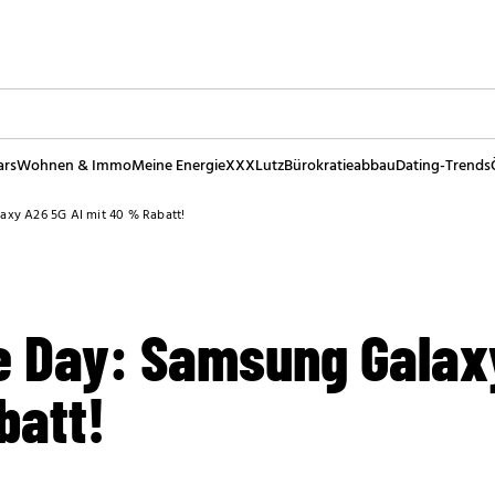
ars
Wohnen & Immo
Meine Energie
XXXLutz
Bürokratieabbau
Dating-Trends
axy A26 5G AI mit 40 % Rabatt!
e Day: Samsung Galax
batt!