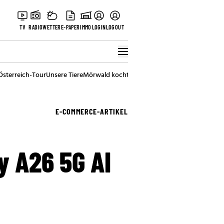
TV
RADIO
WETTER
E-PAPER
IMMO
LOGIN
LOGOUT
Österreich-Tour
Unsere Tiere
Mörwald kocht
Stark in den Tag
Best of Vienna
E-COMMERCE-ARTIKEL
y A26 5G AI