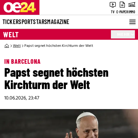
TV
E-PAPER
IMMO
TICKER
SPORT
STARS
MAGAZINE
WELT
MEHR
Welt
Papst segnet höchsten Kirchturm der Welt
IN BARCELONA
Papst segnet höchsten
Kirchturm der Welt
10.06.2026, 23:47