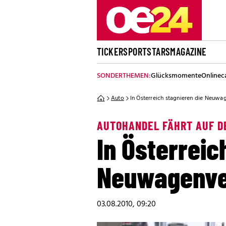
TICKER
SPORT
STARS
MAGAZINE
SONDERTHEMEN:
Glücksmomente
Onlinec
Auto
In Österreich stagnieren die Neuwa
AUTOHANDEL FÄHRT AUF D
In Österreic
Neuwagenve
03.08.2010, 09:20