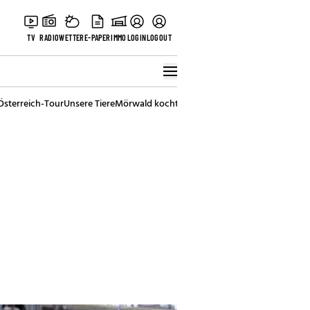
TV
RADIO
WETTER
E-PAPER
IMMO
LOGIN
LOGOUT
Österreich-Tour
Unsere Tiere
Mörwald kocht
Stark in den Tag
Best of Vienna