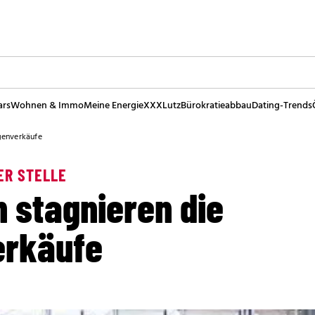
ars
Wohnen & Immo
Meine Energie
XXXLutz
Bürokratieabbau
Dating-Trends
genverkäufe
ER STELLE
h stagnieren die
rkäufe