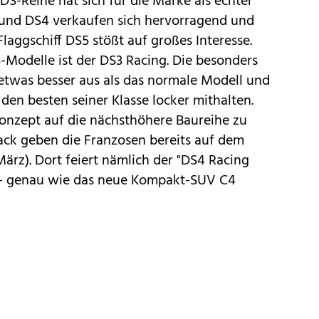
S-Reihe hat sich für die Marke als echter
 und
DS4
verkaufen sich hervorragend und
Flaggschiff
DS5
stößt auf großes Interesse.
S-Modelle ist der
DS3 Racing
. Die besonders
 etwas besser aus als das normale Modell und
den besten seiner Klasse locker mithalten.
Konzept auf die nächsthöhere Baureihe zu
ck geben die Franzosen bereits auf dem
März). Dort feiert nämlich der "DS4 Racing
 - genau wie das neue Kompakt-SUV
C4