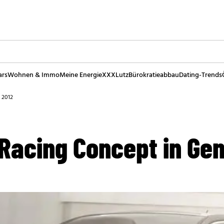
ars
Wohnen & Immo
Meine Energie
XXXLutz
Bürokratieabbau
Dating-Trends
 2012
Racing Concept in Gen