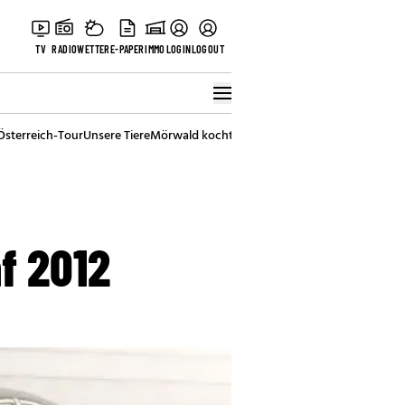
TV
RADIO
WETTER
E-PAPER
IMMO
LOGIN
LOGOUT
Österreich-Tour
Unsere Tiere
Mörwald kocht
Stark in den Tag
Best of Vienna
f 2012