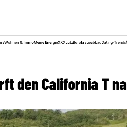
ars
Wohnen & Immo
Meine Energie
XXXLutz
Bürokratieabbau
Dating-Trends
rft den California T n