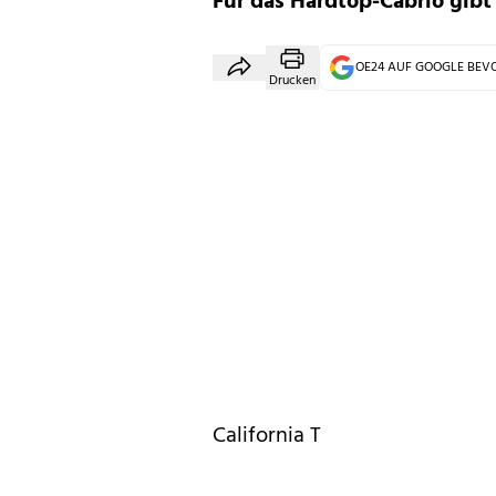
Für das Hardtop-Cabrio gibt
OE24 AUF GOOGLE BE
Drucken
California T