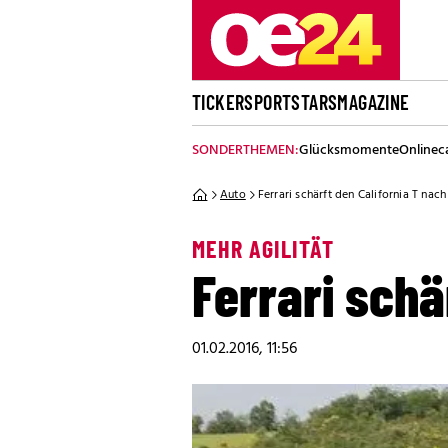
TICKER
SPORT
STARS
MAGAZINE
SONDERTHEMEN:
Glücksmomente
Onlinec
Auto
Ferrari schärft den California T nach
MEHR AGILITÄT
Ferrari schä
01.02.2016, 11:56