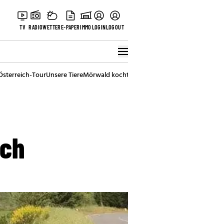
TV
RADIO
WETTER
E-PAPER
IMMO
LOGIN
LOGOUT
Österreich-Tour
Unsere Tiere
Mörwald kocht
Stark in den Tag
Best of Vienna
ach