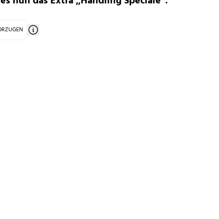
 es nun das Extra „Handling Speciale”.
VORZUGEN