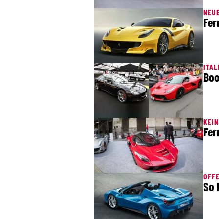
NEU
Fer
ITAL
Boo
KEIN
Fer
OFF
So 