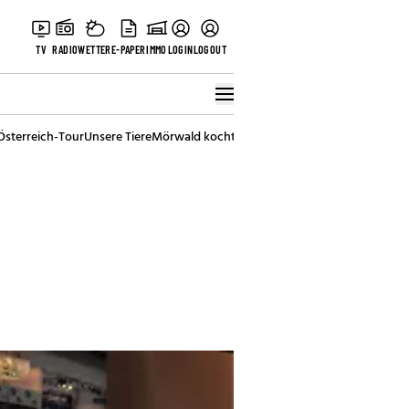
TV
RADIO
WETTER
E-PAPER
IMMO
LOGIN
LOGOUT
Österreich-Tour
Unsere Tiere
Mörwald kocht
Stark in den Tag
Best of Vienna