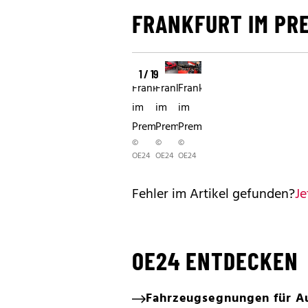
FRANKFURT IM PR
1 / 19
Frankfurt
Frankfurt
Frankfurt
im
im
im
Premierenfieber
Premierenfieber
Premierenfieber
©
©
©
OE24
OE24
OE24
Fehler im Artikel gefunden?
Je
OE24 ENTDECKEN
Fahrzeugsegnungen für Au