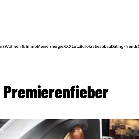
ars
Wohnen & Immo
Meine Energie
XXXLutz
Bürokratieabbau
Dating-Trends
m Premierenfieber