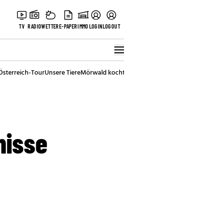
TV
RADIO
WETTER
E-PAPER
IMMO
LOGIN
LOGOUT
Österreich-Tour
Unsere Tiere
Mörwald kocht
Stark in den Tag
Best of Vienna
nisse