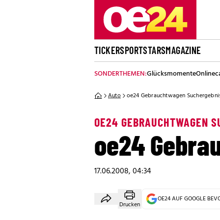
TICKER
SPORT
STARS
MAGAZINE
SONDERTHEMEN:
Glücksmomente
Onlinec
Auto
oe24 Gebrauchtwagen Suchergebni
OE24 GEBRAUCHTWAGEN S
oe24 Gebra
17.06.2008, 04:34
OE24 AUF GOOGLE BE
Drucken