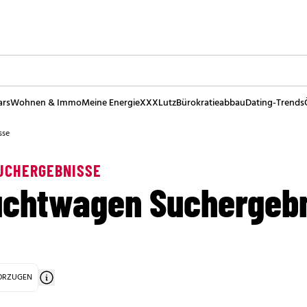
ars
Wohnen & Immo
Meine Energie
XXXLutz
Bürokratieabbau
Dating-Trends
sse
UCHERGEBNISSE
uchtwagen Suchergeb
VORZUGEN