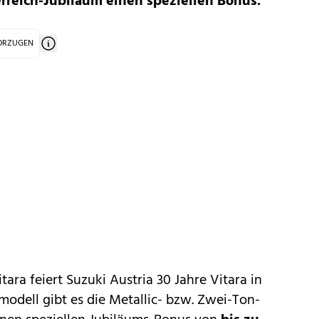
reich-Jubiläum einen speziellen Bonus.
VORZUGEN
itara
feiert
Suzuki
Austria 30 Jahre Vitara in
modell gibt es die Metallic- bzw. Zwei-Ton-