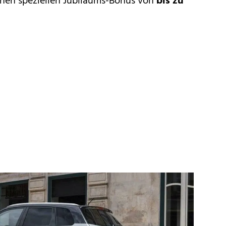
inen speziellen Jubiläums-Bonus von
bis zu