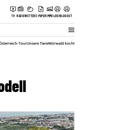
TV
RADIO
WETTER
E-PAPER
IMMO
LOGIN
LOGOUT
Österreich-Tour
Unsere Tiere
Mörwald kocht
Stark in den Tag
Best of Vienna
odell