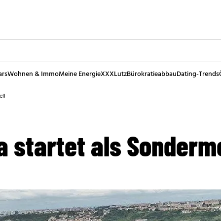
ars
Wohnen & Immo
Meine Energie
XXXLutz
Bürokratieabbau
Dating-Trends
ell
a startet als Sonderm