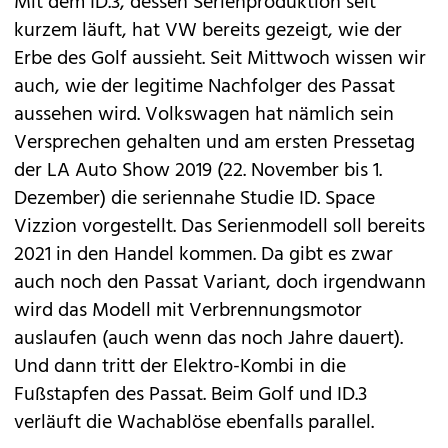
Mit dem
ID.3
, dessen Serienproduktion
seit
kurzem läuft
, hat
VW
bereits gezeigt, wie der
Erbe des
Golf
aussieht. Seit Mittwoch wissen wir
auch, wie der legitime Nachfolger des Passat
aussehen wird. Volkswagen hat nämlich sein
Versprechen gehalten und am ersten Pressetag
der
LA Auto Show 2019
(22. November bis 1.
Dezember) die seriennahe Studie
ID. Space
Vizzion
vorgestellt. Das Serienmodell soll bereits
2021 in den Handel kommen. Da gibt es zwar
auch noch den
Passat Variant
, doch irgendwann
wird das Modell mit Verbrennungsmotor
auslaufen (auch wenn das noch Jahre dauert).
Und dann tritt der Elektro-Kombi in die
Fußstapfen des Passat. Beim Golf und ID.3
verläuft die Wachablöse ebenfalls parallel.