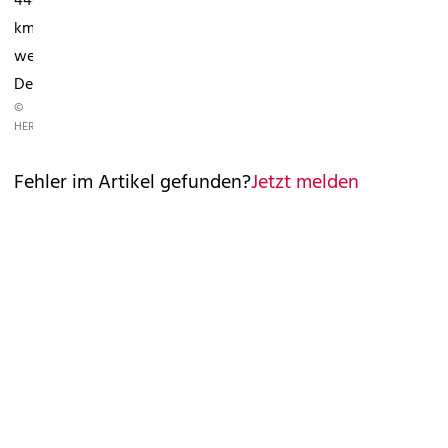
446
km
weit.
Der...
©
HERSTELLER
Fehler im Artikel gefunden?
Jetzt melden