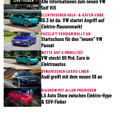
Alle Informationen zum neuen VW
Golf VIII
ELEKTRISCHER GOLF- & KÄFER-ERBE
ID.3 ist da: VW startet Angriff auf
Elektro-Massenmarkt
FACELIFT-VERSION ROLLT AN
Startschuss für den "neuen" VW
Passat
WETTE AUF E-MOBILITÄT
VW steckt 60 Mrd. Euro in
Elektroautos
DYNAMISCHER LUXUS-LINER
Audi greift mit dem neuen S8 an
DIASHOW MIT ALLEN PREMIEREN
LA Auto Show zwischen Elektro-Hype
& SUV-Fieber