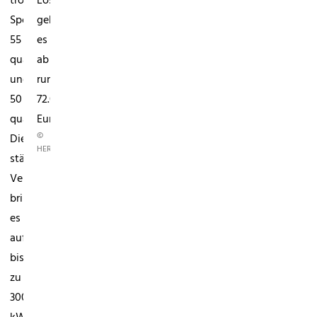
tron
Los
Sportback
geht
55
es
quattro
ab
und
rund
50
72.000
quattro.
Euro.
©
Die
HERSTELLER
stärkere
Version
bringt
es
auf
bis
zu
300