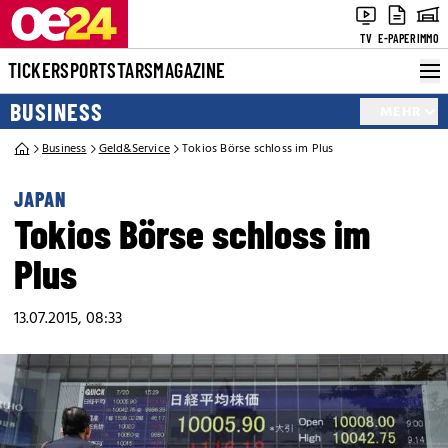
TV
E-PAPER
IMMO
TICKER
SPORT
STARS
MAGAZINE
BUSINESS
MEHR
Business
Geld&Service
Tokios Börse schloss im Plus
JAPAN
Tokios Börse schloss im
Plus
13.07.2015, 08:33