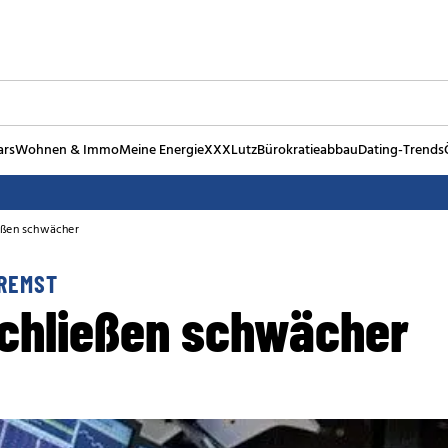
ars
Wohnen & Immo
Meine Energie
XXXLutz
Bürokratieabbau
Dating-Trends
eßen schwächer
REMST
chließen schwächer