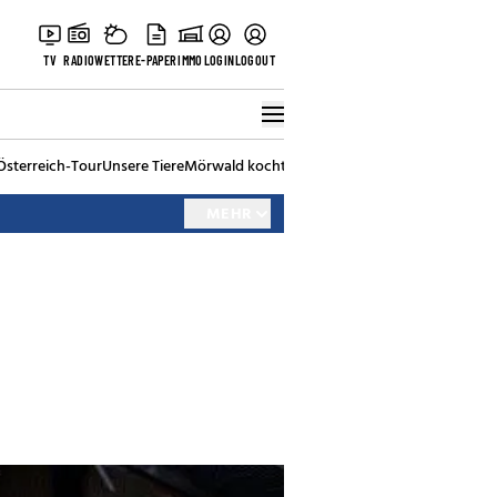
TV
RADIO
WETTER
E-PAPER
IMMO
LOGIN
LOGOUT
Österreich-Tour
Unsere Tiere
Mörwald kocht
Stark in den Tag
Best of Vienna
MEHR