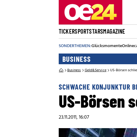
TICKER
SPORT
STARS
MAGAZINE
SONDERTHEMEN:
Glücksmomente
Onlinec
BUSINESS
Business
Geld&Service
US-Börsen schli
SCHWACHE KONJUNKTUR B
US-Börsen s
23.11.2011, 16:07