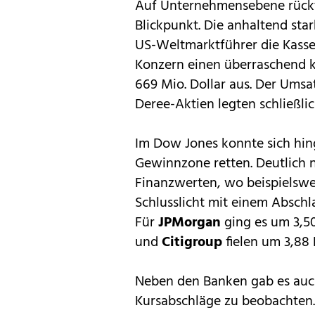
Auf Unternehmensebene rüc
Blickpunkt. Die anhaltend st
US-Weltmarktführer die Kassen
Konzern einen überraschend 
669 Mio. Dollar aus. Der Umsa
Deree-Aktien legten schließlic
Im Dow Jones konnte sich hin
Gewinnzone retten. Deutlich 
Finanzwerten, wo beispielsw
Schlusslicht mit einem Abschla
Für
JPMorgan
ging es um 3,50
und
Citigroup
fielen um 3,88 
Neben den Banken gab es auch
Kursabschläge zu beobachten