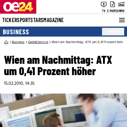
TV
E-PAPER
IMMO
TICKER
SPORT
STARS
MAGAZINE
BUSINESS
MEHR
Business
Geld&Service
Wien am Nachmittag: ATX um 0,41 Prozent höher
Wien am Nachmittag: ATX
um 0,41 Prozent höher
15.02.2010, 14:35