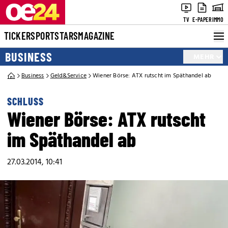
TV
E-PAPER
IMMO
TICKER
SPORT
STARS
MAGAZINE
BUSINESS
MEHR
Business
Geld&Service
Wiener Börse: ATX rutscht im Späthandel ab
SCHLUSS
Wiener Börse: ATX rutscht
im Späthandel ab
27.03.2014, 10:41