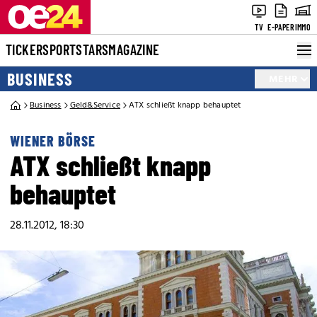
TV
E-PAPER
IMMO
TICKER
SPORT
STARS
MAGAZINE
BUSINESS
MEHR
Business
Geld&Service
ATX schließt knapp behauptet
WIENER BÖRSE
ATX schließt knapp
behauptet
28.11.2012, 18:30