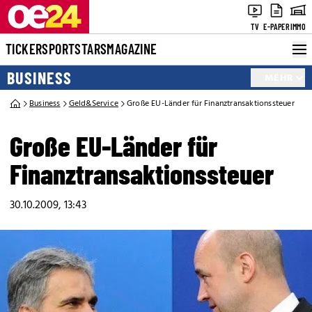
TV
E-PAPER
IMMO
TICKER
SPORT
STARS
MAGAZINE
BUSINESS
MEHR
Business
Geld&Service
Große EU-Länder für Finanztransaktionssteuer
Große EU-Länder für
Finanztransaktionssteuer
30.10.2009, 13:43