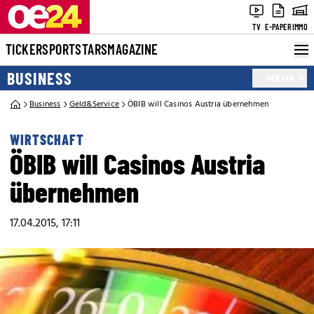
TV
E-PAPER
IMMO
TICKER
SPORT
STARS
MAGAZINE
BUSINESS
MEHR
Business
Geld&Service
ÖBIB will Casinos Austria übernehmen
WIRTSCHAFT
ÖBIB will Casinos Austria
übernehmen
17.04.2015, 17:11