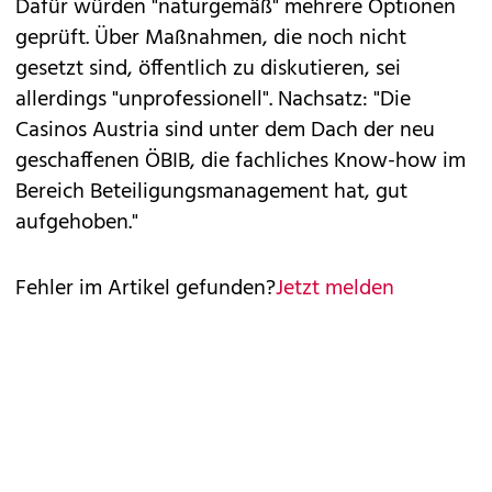
Dafür würden "naturgemäß" mehrere Optionen
geprüft. Über Maßnahmen, die noch nicht
gesetzt sind, öffentlich zu diskutieren, sei
allerdings "unprofessionell". Nachsatz: "Die
Casinos Austria sind unter dem Dach der neu
geschaffenen ÖBIB, die fachliches Know-how im
Bereich Beteiligungsmanagement hat, gut
aufgehoben."
Fehler im Artikel gefunden?
Jetzt melden