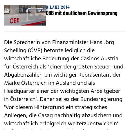
BILANZ 2014
ÖBB mit deutlichem Gewinnsprung
Die Sprecherin von Finanzminister Hans Jörg
Schelling (ÖVP) betonte lediglich die
wirtschaftliche Bedeutung der Casinos Austria
für Österreich als "einer der größten Steuer- und
Abgabenzahler, ein wichtiger Repräsentant der
Marke Österreich im Ausland und als
Headquarter einer der wichtigsten Arbeitgeber
in Österreich". Daher sei es der Bundesregierung
"vor diesem Hintergrund ein strategisches
Anliegen, die Casag nachhaltig abzusichern und
wirtschaftlich erfolgreich weiterzuentwickeln".