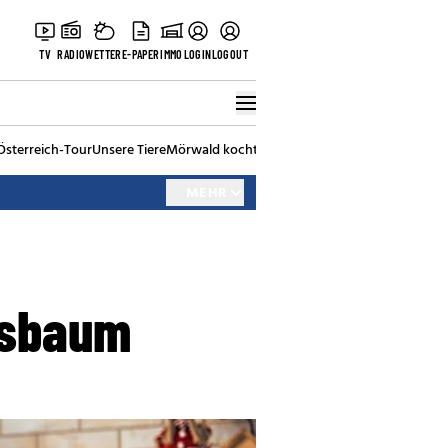
TV
RADIO
WETTER
E-PAPER
IMMO
LOGIN
LOGOUT
Österreich-Tour
Unsere Tiere
Mörwald kocht
Stark in den Tag
Best of Vienna
MEHR
tsbaum