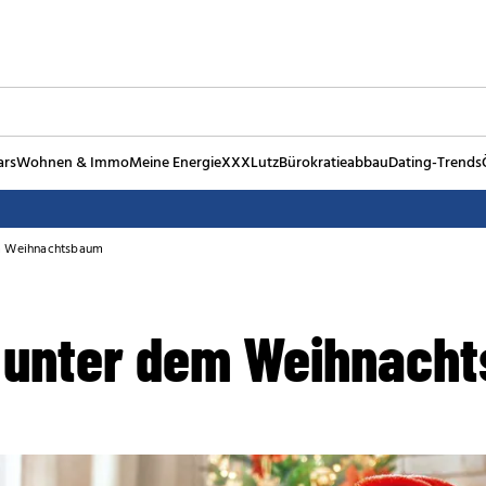
ars
Wohnen & Immo
Meine Energie
XXXLutz
Bürokratieabbau
Dating-Trends
em Weihnachtsbaum
s unter dem Weihnach