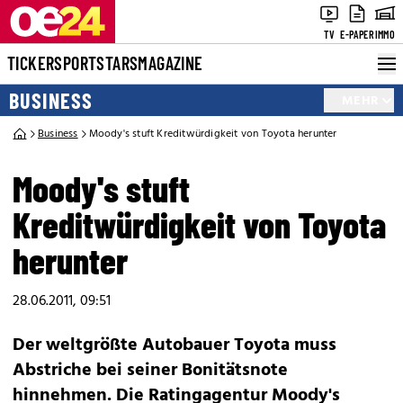
TV
E-PAPER
IMMO
TICKER
SPORT
STARS
MAGAZINE
BUSINESS
MEHR
Business
Moody's stuft Kreditwürdigkeit von Toyota herunter
Moody's stuft
Kreditwürdigkeit von Toyota
herunter
28.06.2011, 09:51
Der weltgrößte Autobauer Toyota muss
Abstriche bei seiner Bonitätsnote
hinnehmen. Die Ratingagentur Moody's