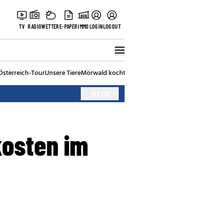
TV
RADIO
WETTER
E-PAPER
IMMO
LOGIN
LOGOUT
Österreich-Tour
Unsere Tiere
Mörwald kocht
Stark in den Tag
Best of Vienna
MEHR
kosten im