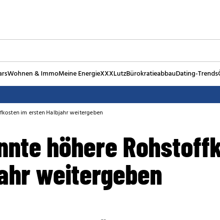
ars
Wohnen & Immo
Meine Energie
XXXLutz
Bürokratieabbau
Dating-Trends
fkosten im ersten Halbjahr weitergeben
nnte höhere Rohstoff
jahr weitergeben