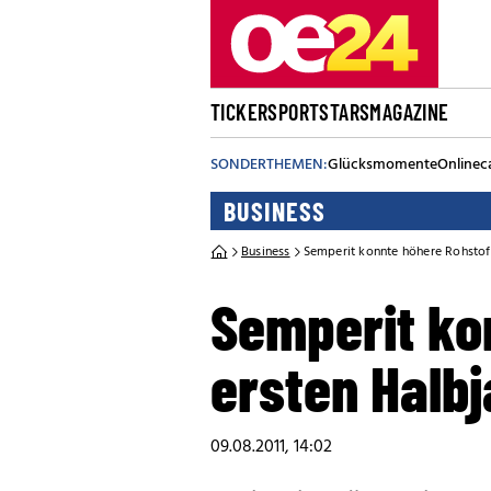
TICKER
SPORT
STARS
MAGAZINE
SONDERTHEMEN:
Glücksmomente
Onlinec
BUSINESS
Business
Semperit konnte höhere Rohstof
Semperit ko
ersten Halb
09.08.2011, 14:02