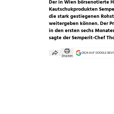
Der in Wien börsenotierte H
Kautschukprodukten Semperi
die stark gestiegenen Rohs
weitergeben können. Der Pr
in den ersten sechs Monaten
sagte der Semperit-Chef T
OE24 AUF GOOGLE BE
Drucken