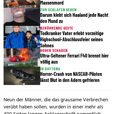
Massenmord
ZUM SCHLAFEN GEHEN
Darum klebt sich Haaland jede Nacht
den Mund zu
BERÜHRENDE GESTE
Todkranker Vater erlebt vorzeitige
Highschool-Abschlussfeier seines
Sohnes
HOHER SCHADEN
Ultra-Seltener Ferrari F40 brennt hier
völlig aus
IN DAYTONA
Horror-Crash von NASCAR-Piloten
lässt Blut in den Adern gefrieren
Neun der Männer, die das grausame Verbrechen
verübt haben sollen, wurden in einer mehr als