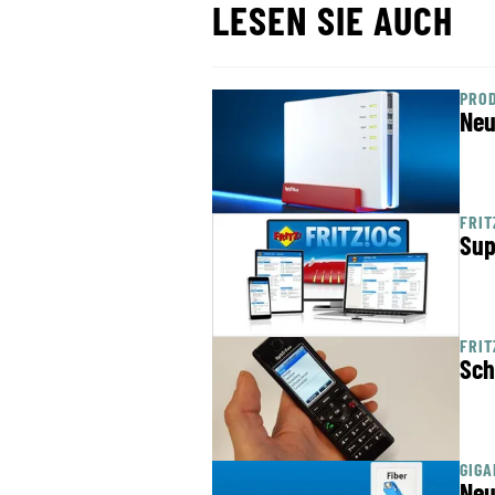
LESEN SIE AUCH
PROD
Neu
FRIT
Sup
FRIT
Sch
GIGA
Neu