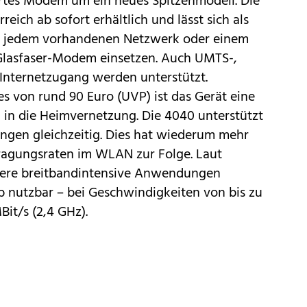
ertes Modem um ein neues Spitzenmodell. Die
reich ab sofort erhältlich und lässt sich als
n jedem vorhandenen Netzwerk oder einem
 Glasfaser-Modem einsetzen. Auch UMTS-,
 Internetzugang werden unterstützt.
s von rund 90 Euro (UVP) ist das Gerät eine
g in die Heimvernetzung. Die 4040 unterstützt
gen gleichzeitig. Dies hat wiederum mehr
ragungsraten im WLAN zur Folge. Laut
rere breitbandintensive Anwendungen
eb nutzbar – bei Geschwindigkeiten von bis zu
it/s (2,4 GHz).