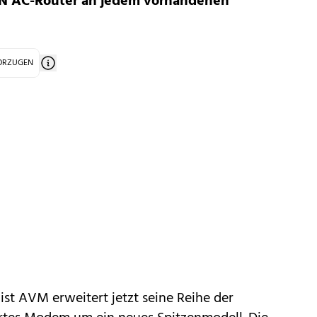
LAN AC-Router an jedem vorhandenen
VORZUGEN
ist
AVM
erweitert jetzt seine Reihe der