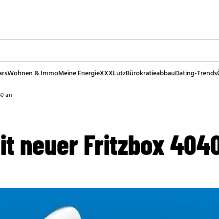
ars
Wohnen & Immo
Meine Energie
XXXLutz
Bürokratieabbau
Dating-Trends
40 an
it neuer Fritzbox 404