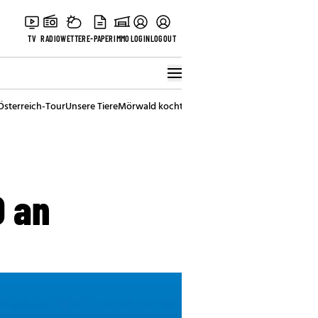
TV
RADIO
WETTER
E-PAPER
IMMO
LOGIN
LOGOUT
Österreich-Tour
Unsere Tiere
Mörwald kocht
Stark in den Tag
Best of Vienna
0 an