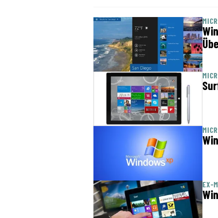
MIC
Win
Übe
MICR
Sur
MICR
Win
EX-M
Win