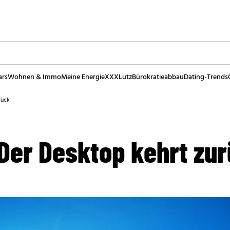
ars
Wohnen & Immo
Meine Energie
XXXLutz
Bürokratieabbau
Dating-Trends
rück
Der Desktop kehrt zu