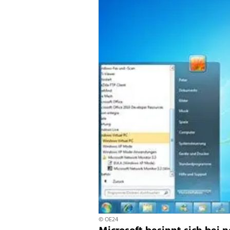
© OE24