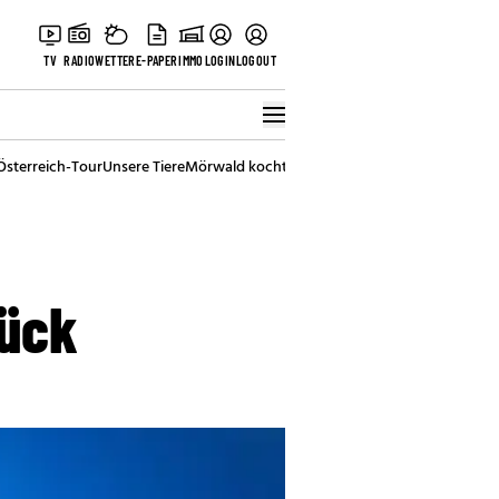
TV
RADIO
WETTER
E-PAPER
IMMO
LOGIN
LOGOUT
Österreich-Tour
Unsere Tiere
Mörwald kocht
Stark in den Tag
Best of Vienna
rück