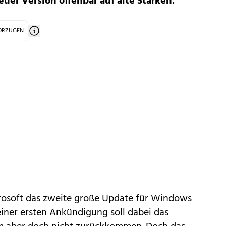
euer Version offenbar auf alte Stärken.
VORZUGEN
rosoft
das zweite große Update für
Windows
einer ersten Ankündigung soll dabei das