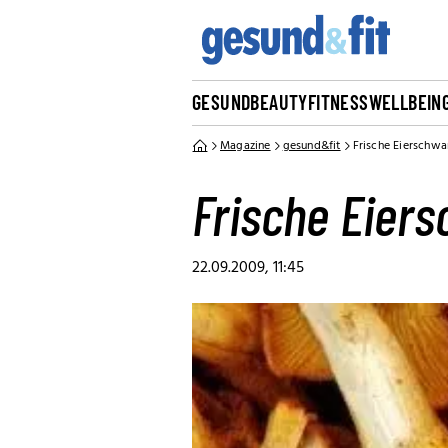
GESUND
BEAUTY
FITNESS
WELLBEIN
Magazine
gesund&fit
Frische Eierschw
Frische Eier
22.09.2009, 11:45