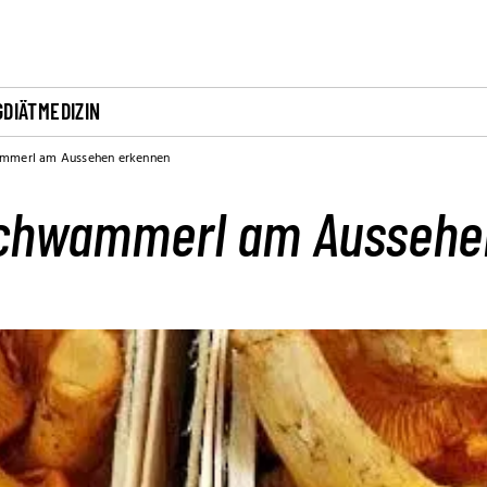
G
DIÄT
MEDIZIN
ammerl am Aussehen erkennen
schwammerl am Aussehe