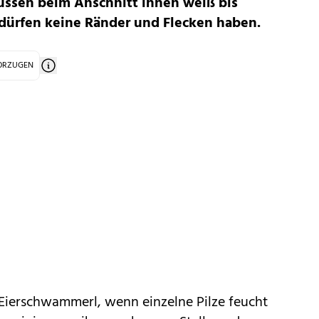
müssen beim Anschnitt innen weiß bis
 dürfen keine Ränder und Flecken haben.
VORZUGEN
 Eierschwammerl, wenn einzelne Pilze feucht