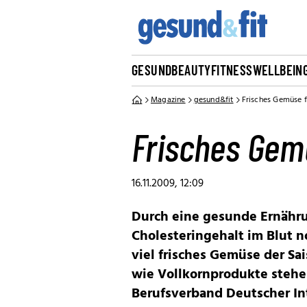
GESUND
BEAUTY
FITNESS
WELLBEIN
Magazine
gesund&fit
Frisches Gemüse f
Frisches Gemü
16.11.2009, 12:09
Durch eine gesunde Ernährun
Cholesteringehalt im Blut n
viel frisches Gemüse der Sa
wie Vollkornprodukte stehen
Berufsverband Deutscher In