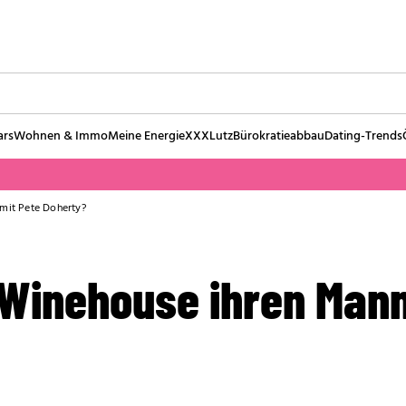
ars
Wohnen & Immo
Meine Energie
XXXLutz
Bürokratieabbau
Dating-Trends
mit Pete Doherty?
Winehouse ihren Mann