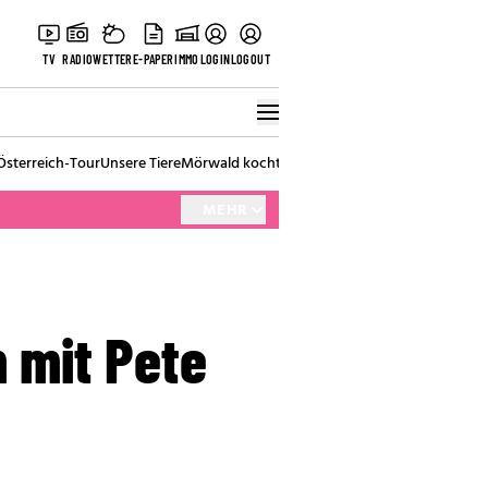
TV
RADIO
WETTER
E-PAPER
IMMO
LOGIN
LOGOUT
Österreich-Tour
Unsere Tiere
Mörwald kocht
Stark in den Tag
Best of Vienna
MEHR
 mit Pete