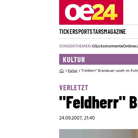
TICKER
SPORT
STARS
MAGAZINE
SONDERTHEMEN:
Glücksmomente
Onlinec
KULTUR
Kultur
"Feldherr" Brandauer spielt im Roll
VERLETZT
"Feldherr" B
24.09.2007, 21:40