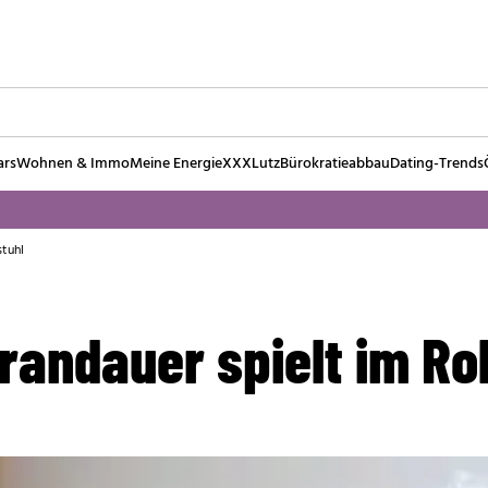
ars
Wohnen & Immo
Meine Energie
XXXLutz
Bürokratieabbau
Dating-Trends
stuhl
randauer spielt im Rol