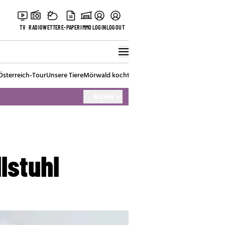
TV
RADIO
WETTER
E-PAPER
IMMO
LOGIN
LOGOUT
Österreich-Tour
Unsere Tiere
Mörwald kocht
Stark in den Tag
Best of Vienna
MEHR
lstuhl