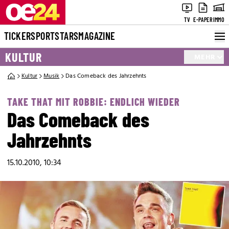
TV
E-PAPER
IMMO
TICKER
SPORT
STARS
MAGAZINE
KULTUR
MEHR
Kultur
Musik
Das Comeback des Jahrzehnts
TAKE THAT MIT ROBBIE: ENDLICH WIEDER
Das Comeback des
Jahrzehnts
15.10.2010, 10:34