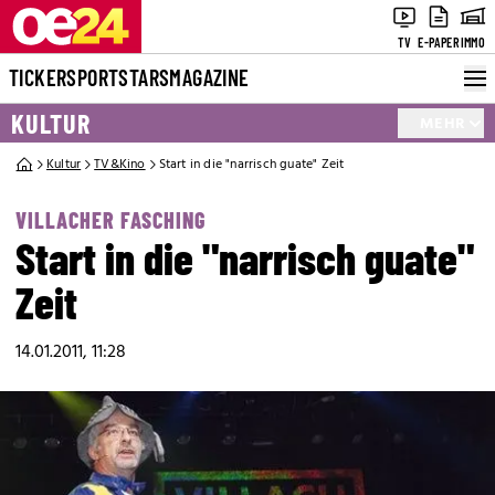
TV
E-PAPER
IMMO
TICKER
SPORT
STARS
MAGAZINE
KULTUR
MEHR
Kultur
TV&Kino
Start in die "narrisch guate" Zeit
VILLACHER FASCHING
Start in die "narrisch guate"
Zeit
14.01.2011, 11:28