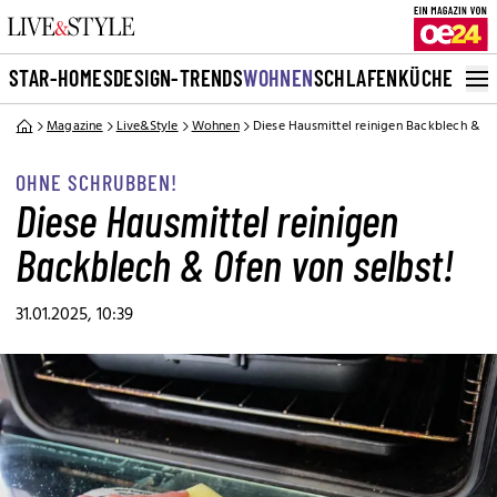
STAR-HOMES
DESIGN-TRENDS
WOHNEN
SCHLAFEN
KÜCHE
BAD
G
Magazine
Live&Style
Wohnen
Diese Hausmittel reinigen Backblech & Of
OHNE SCHRUBBEN!
Diese Hausmittel reinigen
Backblech & Ofen von selbst!
31.01.2025, 10:39