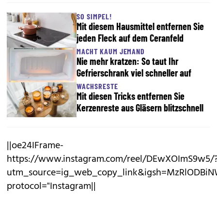
SO SIMPEL!
Mit diesem Hausmittel entfernen Sie
jeden Fleck auf dem Ceranfeld
MACHT KAUM JEMAND
Nie mehr kratzen: So taut Ihr
Gefrierschrank viel schneller auf
WACHSRESTE
Mit diesen Tricks entfernen Sie
Kerzenreste aus Gläsern blitzschnell
||oe24IFrame-
https://www.instagram.com/reel/DEwXOImS9w5/
utm_source=ig_web_copy_link&igsh=MzRlODBiN
protocol="Instagram||