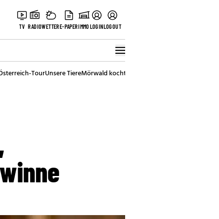
TV
RADIO
WETTER
E-PAPER
IMMO
LOGIN
LOGOUT
Österreich-Tour
Unsere Tiere
Mörwald kocht
Stark in den Tag
Best of Vienna
,
ewinne