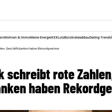
ars
Wohnen & Immo
Meine Energie
XXXLutz
Bürokratieabbau
Dating-Trends
ahlen, Geschäftsbanken haben Rekordgewinne
 schreibt rote Zahlen
anken haben Rekordg