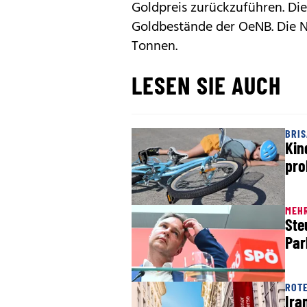
Goldpreis zurückzuführen. Die
Goldbestände der OeNB. Die N
Tonnen.
LESEN SIE AUCH
BRIS
Kin
pro
MEHR
Ste
Par
ROT
Ira