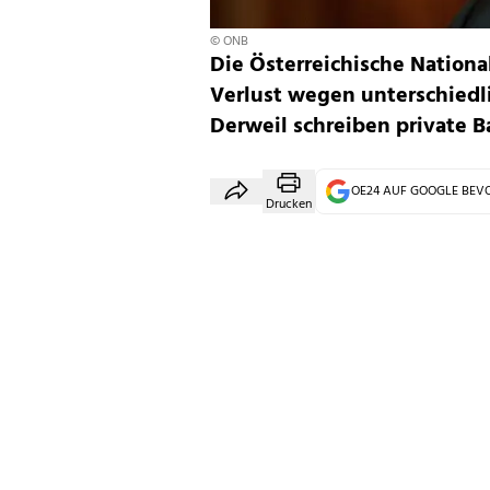
© ONB
Die Österreichische Nation
Verlust wegen unterschiedl
Derweil schreiben private 
OE24 AUF GOOGLE BE
Drucken