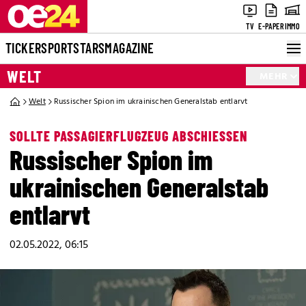
TV
E-PAPER
IMMO
TICKER
SPORT
STARS
MAGAZINE
WELT
MEHR
Welt
Russischer Spion im ukrainischen Generalstab entlarvt
SOLLTE PASSAGIERFLUGZEUG ABSCHIESSEN
Russischer Spion im
ukrainischen Generalstab
entlarvt
02.05.2022, 06:15