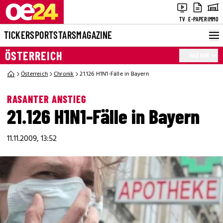
TV
E-PAPER
IMMO
TICKER
SPORT
STARS
MAGAZINE
ÖSTERREICH
MEHR
Österreich
Chronik
21.126 H1N1-Fälle in Bayern
RASANTER ANSTIEG
21.126 H1N1-Fälle in Bayern
11.11.2009, 13:52