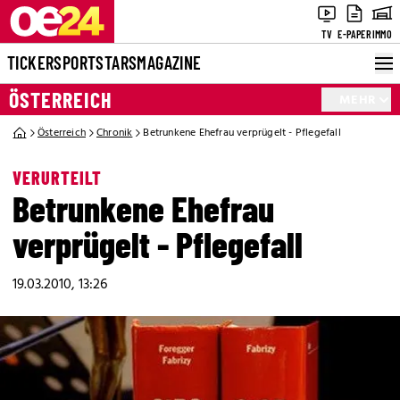
TV
E-PAPER
IMMO
TICKER
SPORT
STARS
MAGAZINE
ÖSTERREICH
MEHR
Österreich
Chronik
Betrunkene Ehefrau verprügelt - Pflegefall
VERURTEILT
Betrunkene Ehefrau
verprügelt - Pflegefall
19.03.2010, 13:26