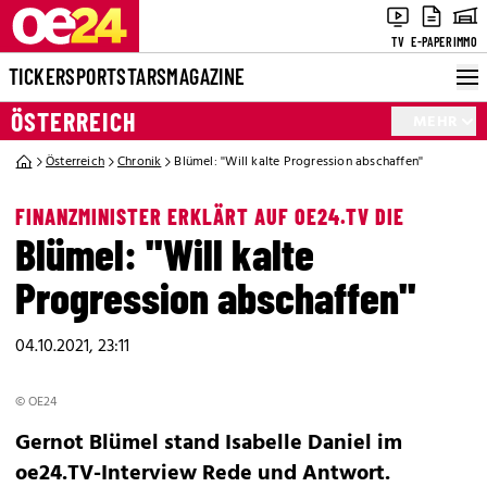
TV
E-PAPER
IMMO
TICKER
SPORT
STARS
MAGAZINE
ÖSTERREICH
MEHR
Österreich
Chronik
Blümel: ''Will kalte Progression abschaffen''
FINANZMINISTER ERKLÄRT AUF OE24.TV DIE
Blümel: ''Will kalte
Progression abschaffen''
04.10.2021, 23:11
© OE24
Gernot Blümel stand Isabelle Daniel im
oe24.TV-Interview Rede und Antwort.