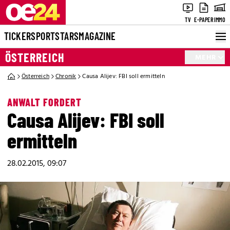
TV
E-PAPER
IMMO
TICKER
SPORT
STARS
MAGAZINE
ÖSTERREICH
MEHR
Österreich
Chronik
Causa Alijev: FBI soll ermitteln
ANWALT FORDERT
Causa Alijev: FBI soll
ermitteln
28.02.2015, 09:07