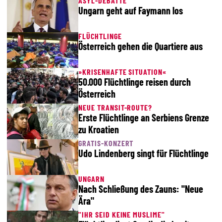
ASYL-DEBATTE
Ungarn geht auf Faymann los
FLÜCHTLINGE
Österreich gehen die Quartiere aus
»KRISENHAFTE SITUATION«
50.000 Flüchtlinge reisen durch
Österreich
NEUE TRANSIT-ROUTE?
Erste Flüchtlinge an Serbiens Grenze
zu Kroatien
GRATIS-KONZERT
Udo Lindenberg singt für Flüchtlinge
UNGARN
Nach Schließung des Zauns: "Neue
Ära"
"IHR SEID KEINE MUSLIME"