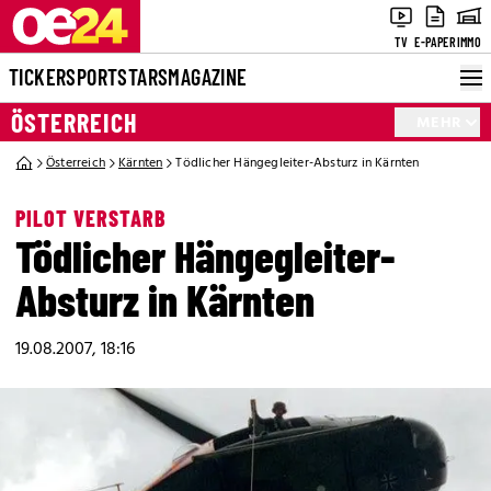
TV
E-PAPER
IMMO
TICKER
SPORT
STARS
MAGAZINE
ÖSTERREICH
MEHR
Österreich
Kärnten
Tödlicher Hängegleiter-Absturz in Kärnten
PILOT VERSTARB
Tödlicher Hängegleiter-
Absturz in Kärnten
19.08.2007, 18:16