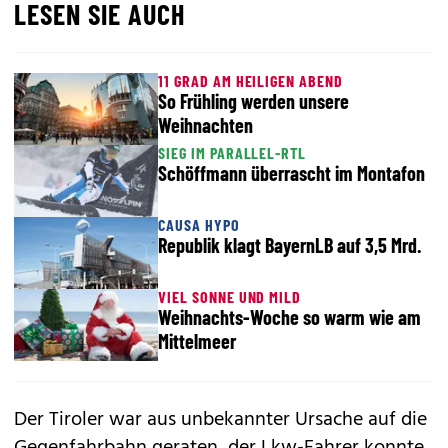
LESEN SIE AUCH
11 GRAD AM HEILIGEN ABEND
So Frühling werden unsere
Weihnachten
SIEG IM PARALLEL-RTL
Schöffmann überrascht im Montafon
CAUSA HYPO
Republik klagt BayernLB auf 3,5 Mrd.
VIEL SONNE UND MILD
Weihnachts-Woche so warm wie am
Mittelmeer
Der Tiroler war aus unbekannter Ursache auf die