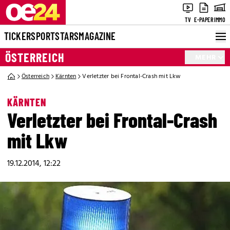
TV
E-PAPER
IMMO
TICKER
SPORT
STARS
MAGAZINE
ÖSTERREICH
MEHR
Österreich
Kärnten
Verletzter bei Frontal-Crash mit Lkw
KÄRNTEN
Verletzter bei Frontal-Crash
mit Lkw
19.12.2014, 12:22