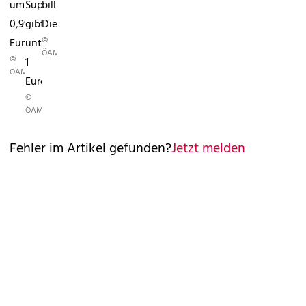
um
Super
billigste
0,99
gibt's
Diesel
©
Euro
unter
ÖAMTC
©
1
ÖAMTC
Euro
©
ÖAMTC
Fehler im Artikel gefunden?
Jetzt melden