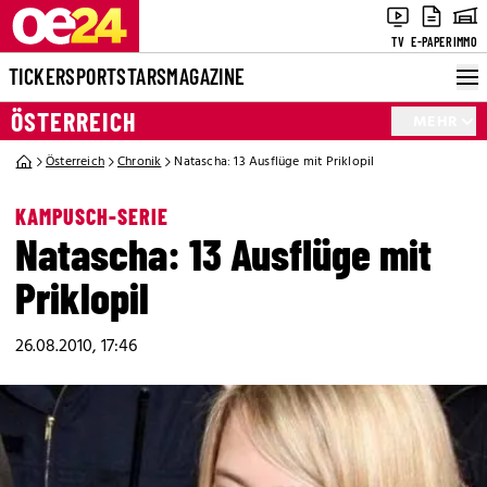
TV
E-PAPER
IMMO
TICKER
SPORT
STARS
MAGAZINE
ÖSTERREICH
MEHR
Österreich
Chronik
Natascha: 13 Ausflüge mit Priklopil
KAMPUSCH-SERIE
Natascha: 13 Ausflüge mit
Priklopil
26.08.2010, 17:46