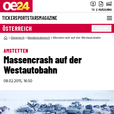
TV
E-PAPER
IMMO
TICKER
SPORT
STARS
MAGAZINE
ÖSTERREICH
MEHR
Österreich
Niederösterreich
Massencrash auf der Westautobahn
AMSTETTEN
Massencrash auf der
Westautobahn
08.02.2015, 16:50