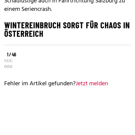
Schaulustige auch in Fahrtrichtung Salzburg zu
einem Seriencrash.
WINTEREINBRUCH SORGT FÜR CHAOS IN
ÖSTERREICH
1 / 46
©
©
©
TZ
TZ
TZ
ÖSTERREICH/C.PILZ
ÖSTERREICH/C.PILZ
ÖSTERREICH/C.PILZ
Fehler im Artikel gefunden?
Jetzt melden