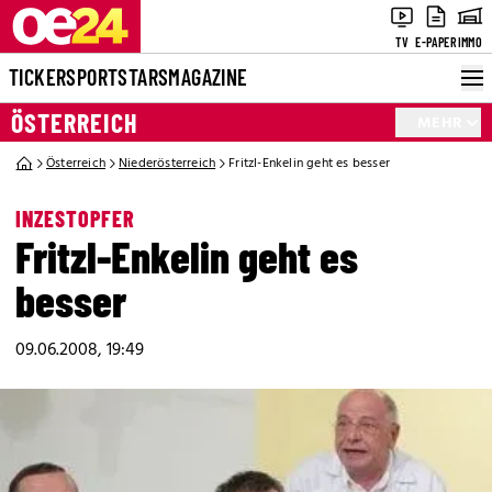
TV
E-PAPER
IMMO
TICKER
SPORT
STARS
MAGAZINE
ÖSTERREICH
MEHR
Österreich
Niederösterreich
Fritzl-Enkelin geht es besser
INZESTOPFER
Fritzl-Enkelin geht es
besser
09.06.2008, 19:49